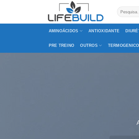
Skip
Pesquisar
to
por:
content
AMINOÁCIDOS
ANTIOXIDANTE
DIURÉ
PRE TREINO
OUTROS
TERMOGENIC