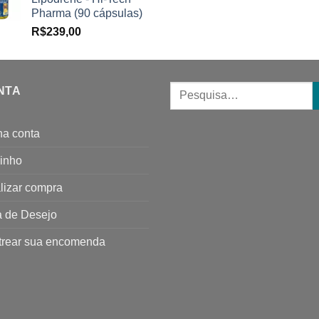
Pharma (90 cápsulas)
R$
239,00
NTA
ha conta
inho
lizar compra
a de Desejo
trear sua encomenda