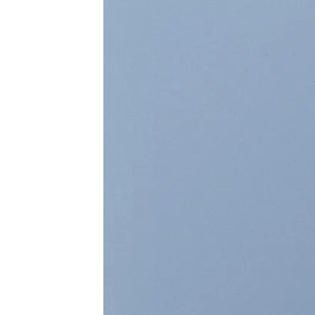
A COUNTDO
BA