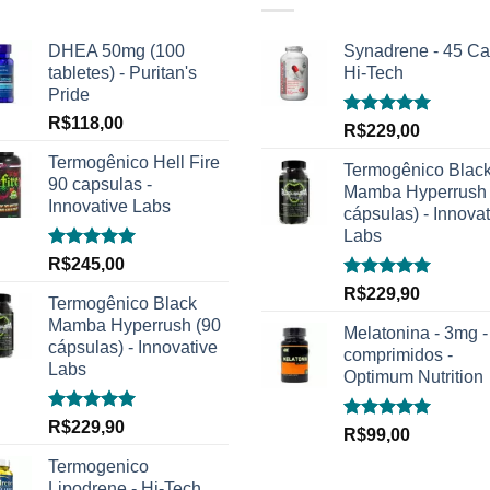
DHEA 50mg (100
Synadrene - 45 Ca
tabletes) - Puritan's
Hi-Tech
Pride
R$
118,00
Avaliação
R$
229,00
5.00
de 5
Termogênico Hell Fire
Termogênico Blac
90 capsulas -
Mamba Hyperrush 
Innovative Labs
cápsulas) - Innovat
Labs
Avaliação
R$
245,00
5.00
de 5
Avaliação
R$
229,90
Termogênico Black
5.00
de 5
Mamba Hyperrush (90
Melatonina - 3mg -
cápsulas) - Innovative
comprimidos -
Labs
Optimum Nutrition
Avaliação
R$
229,90
Avaliação
R$
99,00
5.00
de 5
5.00
de 5
Termogenico
Lipodrene - Hi-Tech