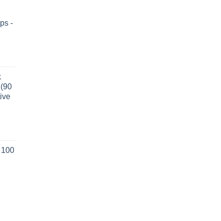
ps -
k
(90
ive
 100