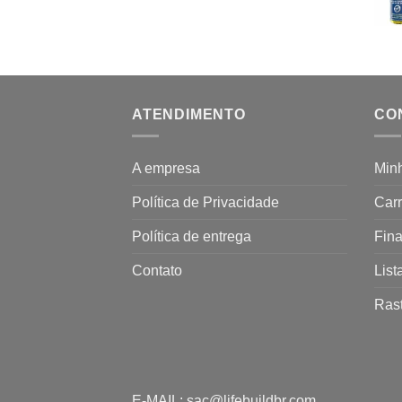
ATENDIMENTO
CO
A empresa
Min
Política de Privacidade
Carr
Política de entrega
Fina
Contato
List
Ras
E-MAIL:
sac@lifebuildbr.com