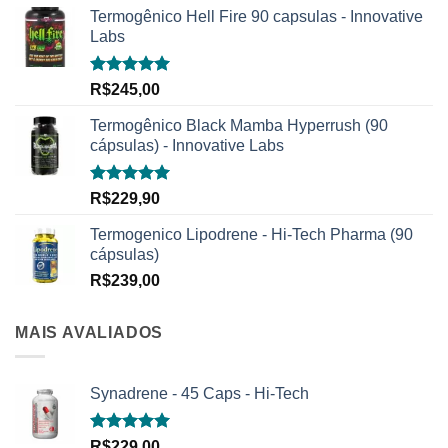
Termogênico Hell Fire 90 capsulas - Innovative
Labs
Avaliação
R$
245,00
5.00
de 5
Termogênico Black Mamba Hyperrush (90
cápsulas) - Innovative Labs
Avaliação
R$
229,90
5.00
de 5
Termogenico Lipodrene - Hi-Tech Pharma (90
cápsulas)
R$
239,00
MAIS AVALIADOS
Synadrene - 45 Caps - Hi-Tech
Avaliação
R$
229,00