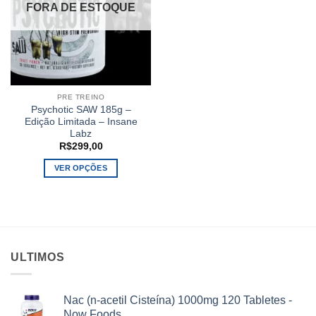
FORA DE ESTOQUE
PRE TREINO
Psychotic SAW 185g –
Edição Limitada – Insane
Labz
R$
299,00
VER OPÇÕES
Este
produto
tem
várias
variantes.
ULTIMOS
As
opções
podem
Nac (n-acetil Cisteína) 1000mg 120 Tabletes -
ser
Now Foods