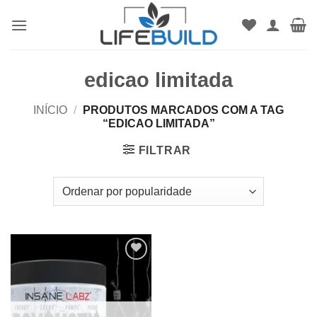
Skip
to
content
edicao limitada
INÍCIO
/
PRODUTOS MARCADOS COM A TAG
“EDICAO LIMITADA”
FILTRAR
Add to
wishlist