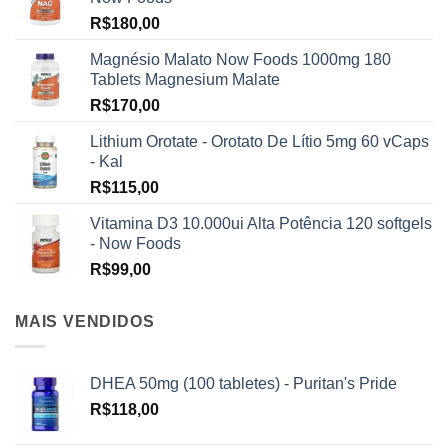
escolhidas
R$
180,00
na
página
Magnésio Malato Now Foods 1000mg 180
do
Tablets Magnesium Malate
produto
R$
170,00
Lithium Orotate - Orotato De Lítio 5mg 60 vCaps
- Kal
R$
115,00
Vitamina D3 10.000ui Alta Potência 120 softgels
- Now Foods
R$
99,00
MAIS VENDIDOS
DHEA 50mg (100 tabletes) - Puritan's Pride
R$
118,00