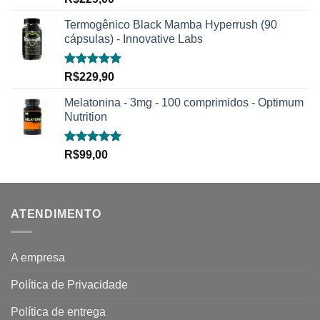
5.00
de 5
Termogênico Black Mamba Hyperrush (90
cápsulas) - Innovative Labs
Avaliação
R$
229,90
5.00
de 5
Melatonina - 3mg - 100 comprimidos - Optimum
Nutrition
Avaliação
R$
99,00
5.00
de 5
ATENDIMENTO
A empresa
Política de Privacidade
Política de entrega