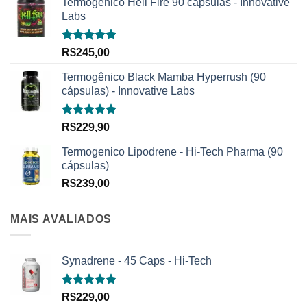
Termogênico Hell Fire 90 capsulas - Innovative
Labs
Avaliação
R$
245,00
5.00
de 5
Termogênico Black Mamba Hyperrush (90
cápsulas) - Innovative Labs
Avaliação
R$
229,90
5.00
de 5
Termogenico Lipodrene - Hi-Tech Pharma (90
cápsulas)
R$
239,00
MAIS AVALIADOS
Synadrene - 45 Caps - Hi-Tech
Avaliação
R$
229,00
5.00
de 5