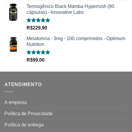
Termogênico Black Mamba Hyperrush (90
cápsulas) - Innovative Labs
Avaliação
R$
229,90
5.00
de 5
Melatonina - 3mg - 100 comprimidos - Optimum
Nutrition
Avaliação
R$
99,00
5.00
de 5
ATENDIMENTO
A empresa
Política de Privacidade
Política de entrega