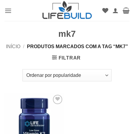
Skip
to
content
mk7
INÍCIO
/
PRODUTOS MARCADOS COM A TAG “MK7”
FILTRAR
Add to
wishlist