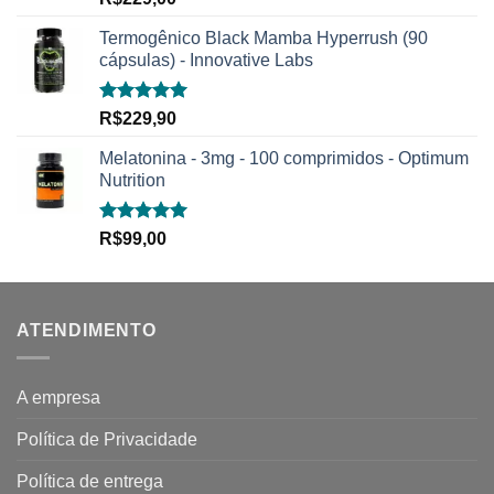
5.00
de 5
Termogênico Black Mamba Hyperrush (90
cápsulas) - Innovative Labs
Avaliação
R$
229,90
5.00
de 5
Melatonina - 3mg - 100 comprimidos - Optimum
Nutrition
Avaliação
R$
99,00
5.00
de 5
ATENDIMENTO
A empresa
Política de Privacidade
Política de entrega