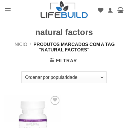
Skip
to
content
natural factors
INÍCIO
/
PRODUTOS MARCADOS COM A TAG
“NATURAL FACTORS”
FILTRAR
Add to
wishlist