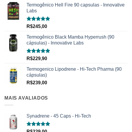
Termogênico Hell Fire 90 capsulas - Innovative
Labs
Avaliação
R$
245,00
5.00
de 5
Termogênico Black Mamba Hyperrush (90
cápsulas) - Innovative Labs
Avaliação
R$
229,90
5.00
de 5
Termogenico Lipodrene - Hi-Tech Pharma (90
cápsulas)
R$
239,00
MAIS AVALIADOS
Synadrene - 45 Caps - Hi-Tech
Avaliação
R$
229,00