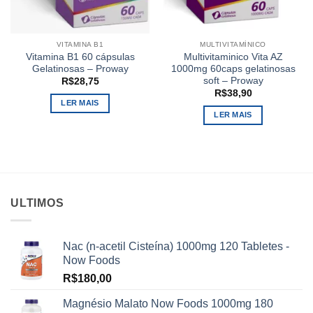
VITAMINA B1
MULTIVITAMÍNICO
Vitamina B1 60 cápsulas
Multivitaminico Vita AZ
Gelatinosas – Proway
1000mg 60caps gelatinosas
soft – Proway
R$
28,75
R$
38,90
LER MAIS
LER MAIS
ULTIMOS
Nac (n-acetil Cisteína) 1000mg 120 Tabletes -
Now Foods
R$
180,00
Magnésio Malato Now Foods 1000mg 180