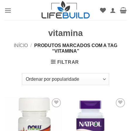
Skip
to
content
vitamina
INÍCIO
/
PRODUTOS MARCADOS COM A TAG
“VITAMINA”
FILTRAR
Add to
Add to
wishlist
wishlist