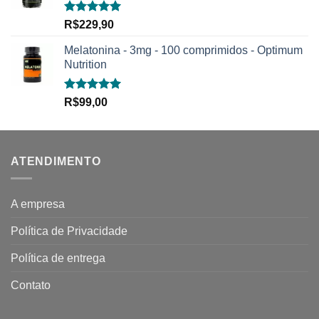
Avaliação
R$
229,90
5.00
de 5
Melatonina - 3mg - 100 comprimidos - Optimum
Nutrition
Avaliação
R$
99,00
5.00
de 5
ATENDIMENTO
A empresa
Política de Privacidade
Política de entrega
Contato