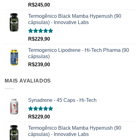
Avaliação
R$
245,00
5.00
de 5
Termogênico Black Mamba Hyperrush (90
cápsulas) - Innovative Labs
Avaliação
R$
229,90
5.00
de 5
Termogenico Lipodrene - Hi-Tech Pharma (90
cápsulas)
R$
239,00
MAIS AVALIADOS
Synadrene - 45 Caps - Hi-Tech
Avaliação
R$
229,00
5.00
de 5
Termogênico Black Mamba Hyperrush (90
cápsulas) - Innovative Labs