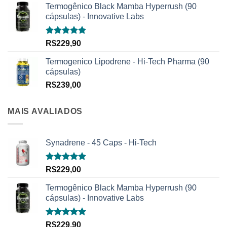
Termogênico Black Mamba Hyperrush (90
cápsulas) - Innovative Labs
Avaliação
R$
229,90
5.00
de 5
Termogenico Lipodrene - Hi-Tech Pharma (90
cápsulas)
R$
239,00
MAIS AVALIADOS
Synadrene - 45 Caps - Hi-Tech
Avaliação
R$
229,00
5.00
de 5
Termogênico Black Mamba Hyperrush (90
cápsulas) - Innovative Labs
Avaliação
R$
229,90