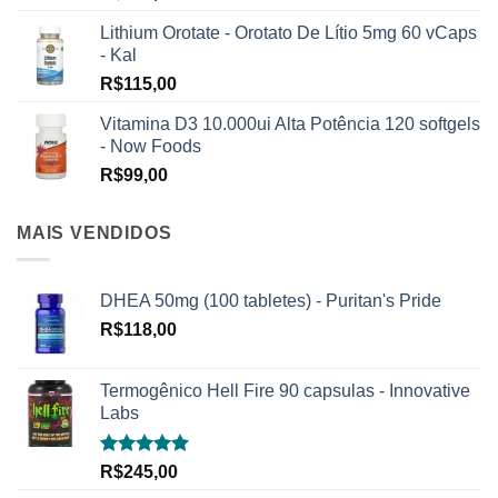
Lithium Orotate - Orotato De Lítio 5mg 60 vCaps
- Kal
R$
115,00
Vitamina D3 10.000ui Alta Potência 120 softgels
- Now Foods
R$
99,00
MAIS VENDIDOS
DHEA 50mg (100 tabletes) - Puritan's Pride
R$
118,00
Termogênico Hell Fire 90 capsulas - Innovative
Labs
Avaliação
R$
245,00
5.00
de 5