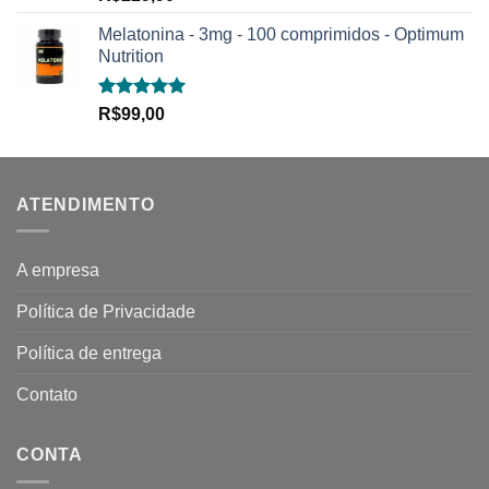
5.00
de 5
Melatonina - 3mg - 100 comprimidos - Optimum
Nutrition
Avaliação
R$
99,00
5.00
de 5
ATENDIMENTO
A empresa
Política de Privacidade
Política de entrega
Contato
CONTA