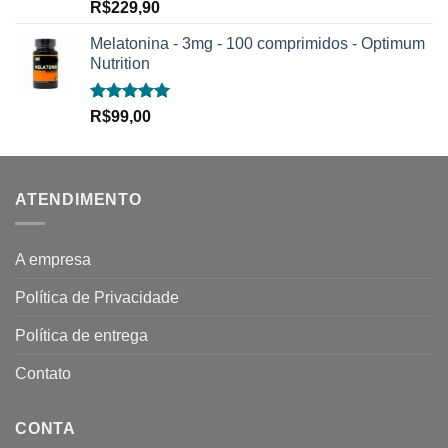
Avaliação
R$
229,90
5.00
de 5
Melatonina - 3mg - 100 comprimidos - Optimum
Nutrition
Avaliação
R$
99,00
5.00
de 5
ATENDIMENTO
A empresa
Política de Privacidade
Política de entrega
Contato
CONTA