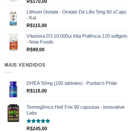
R$
170,00
Lithium Orotate - Orotato De Lítio 5mg 60 vCaps
- Kal
R$
115,00
Vitamina D3 10.000ui Alta Potência 120 softgels
- Now Foods
R$
99,00
MAIS VENDIDOS
DHEA 50mg (100 tabletes) - Puritan's Pride
R$
118,00
Termogênico Hell Fire 90 capsulas - Innovative
Labs
Avaliação
R$
245,00