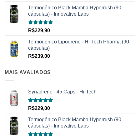
5.00
de 5
Termogênico Black Mamba Hyperrush (90
cápsulas) - Innovative Labs
Avaliação
R$
229,90
5.00
de 5
Termogenico Lipodrene - Hi-Tech Pharma (90
cápsulas)
R$
239,00
MAIS AVALIADOS
Synadrene - 45 Caps - Hi-Tech
Avaliação
R$
229,00
5.00
de 5
Termogênico Black Mamba Hyperrush (90
cápsulas) - Innovative Labs