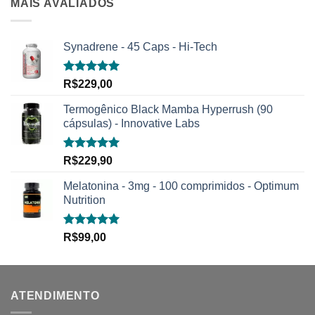
MAIS AVALIADOS
Synadrene - 45 Caps - Hi-Tech
Avaliação
R$
229,00
5.00
de 5
Termogênico Black Mamba Hyperrush (90
cápsulas) - Innovative Labs
Avaliação
R$
229,90
5.00
de 5
Melatonina - 3mg - 100 comprimidos - Optimum
Nutrition
Avaliação
R$
99,00
5.00
de 5
ATENDIMENTO