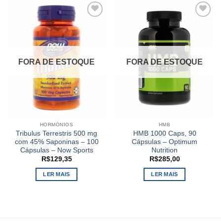
Add to
Add to
wishlist
wishlist
FORA DE ESTOQUE
FORA DE ESTOQUE
HORMÔNIOS
HMB
Tribulus Terrestris 500 mg
HMB 1000 Caps, 90
com 45% Saponinas – 100
Cápsulas – Optimum
Cápsulas – Now Sports
Nutrition
R$
129,35
R$
285,00
LER MAIS
LER MAIS