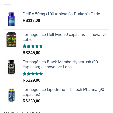
DHEA 50mg (100 tabletes) - Puritan's Pride
R$
118,00
Termogênico Hell Fire 90 capsulas - Innovative
Labs
Avaliação
R$
245,00
5.00
de 5
Termogênico Black Mamba Hyperrush (90
cápsulas) - Innovative Labs
Avaliação
R$
229,90
5.00
de 5
Termogenico Lipodrene - Hi-Tech Pharma (90
cápsulas)
R$
239,00